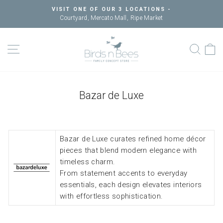
Skip
VISIT ONE OF OUR 3 LOCATIONS -
to
Courtyard, Mercato Mall, Ripe Market
Pause
content
slideshow
SITE NAVIGATION
SEAR
C
Bazar de Luxe
Bazar de Luxe curates refined home décor
pieces that blend modern elegance with
timeless charm.
From statement accents to everyday
essentials, each design elevates interiors
with effortless sophistication.